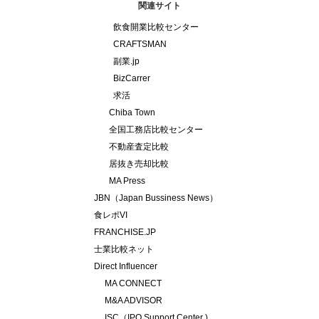
関連サイト
飲食開業比較センター
CRAFTSMAN
副業.jp
BizCarrer
求活
Chiba Town
全国工務店比較センター
不動産査定比較
居抜き売却比較
MA Press
JBN（Japan Bussiness News）
食レポVI
FRANCHISE.JP
士業比較ネット
Direct Influencer
MA CONNECT
M&A ADVISOR
ISC（IPO Support Center )