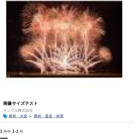
画像サイズテスト
サンプル株式会社
農林・水産
農林・畜産・林業
1
1-1
件中
件