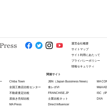
運営会社概要
サイトマップ
サイト利用にあたって
プライバシーポリシー
情報セキュリティ
関連サイト
ー
Chiba Town
JBN（Japan Bussiness News）
MA CO
全国工務店比較センター
食レポVI
M&A A
不動産査定比較
FRANCHISE.JP
ISC（IPO
居抜き売却比較
士業比較ネット
DXA
MA Press
Direct Influencer