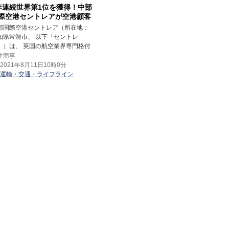
年連続世界第1位を獲得！中部
際空港セントレアが空港顧客
ービスの評価3部門で世界第1
部国際空港セントレア（所在地：
を受賞
知県常滑市、 以下「セントレ
」）は、 英国の航空業界専門格付
社SKYTRAX社が実施した国際空港
井商事
「World Airport Awards 2021」
2021年8月11日10時0分
いて、 「Regional Airport」、
運輸・交通・ライフライン
egional Airport Asia」ならびに「