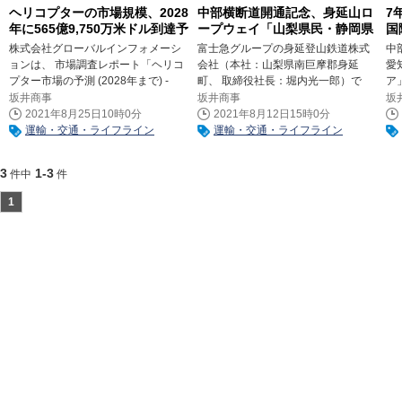
ヘリコプターの市場規模、2028
中部横断道開通記念、身延山ロ
7
年に565億9,750万米ドル到達予
ープウェイ「山梨県民・静岡県
国
測
民感謝キャンペーン」8/21(土)
サ
株式会社グローバルインフォメーシ
富士急グループの身延登山鉄道株式
中
～9/12(日)実施
位
ョンは、 市場調査レポート「ヘリコ
会社（本社：山梨県南巨摩郡身延
愛
プター市場の予測 (2028年まで) -
町、 取締役社長：堀内光一郎）で
ア
COVID-19の影響と世界市場の分析」
は、 中部横断自動車道の全線開通
会
坂井商事
坂井商事
坂
（The Insight Partners）の販売を8月
（8月29日16時）を記念して、 山梨
評価
2021年8月25日10時0分
2021年8月12日15時0分
23日より開始いたしました。
県・静岡県に在住の皆さまにお得に
にお
運輸・交通・ライフライン
運輸・交通・ライフライン
『身延山ロープウェイ』にご乗車い
「R
ただける『山梨県民・静岡県民感謝
3
1-3
件中
件
キャンペーン』を、 2021年8月21日
1