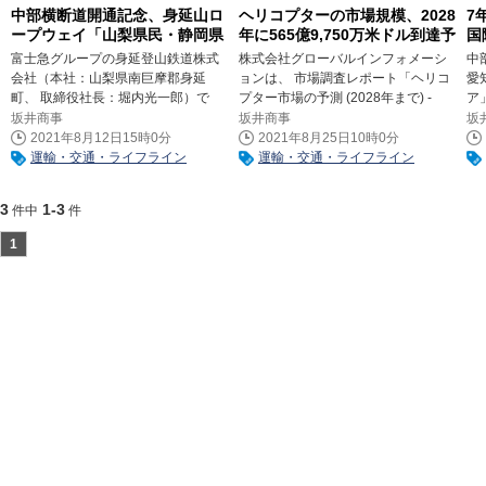
中部横断道開通記念、身延山ロ
ヘリコプターの市場規模、2028
7
ープウェイ「山梨県民・静岡県
年に565億9,750万米ドル到達予
国
民感謝キャンペーン」8/21(土)
測
サ
富士急グループの身延登山鉄道株式
株式会社グローバルインフォメーシ
中
～9/12(日)実施
位
会社（本社：山梨県南巨摩郡身延
ョンは、 市場調査レポート「ヘリコ
愛
町、 取締役社長：堀内光一郎）で
プター市場の予測 (2028年まで) -
ア
は、 中部横断自動車道の全線開通
COVID-19の影響と世界市場の分析」
会
坂井商事
坂井商事
坂
（8月29日16時）を記念して、 山梨
（The Insight Partners）の販売を8月
評価
2021年8月12日15時0分
2021年8月25日10時0分
県・静岡県に在住の皆さまにお得に
23日より開始いたしました。
にお
運輸・交通・ライフライン
運輸・交通・ライフライン
『身延山ロープウェイ』にご乗車い
「R
ただける『山梨県民・静岡県民感謝
3
1-3
件中
件
キャンペーン』を、 2021年8月21日
1