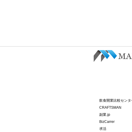
飲食開業比較センタ
CRAFTSMAN
副業.jp
BizCarrer
求活