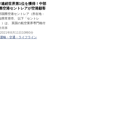
年連続世界第1位を獲得！中部
際空港セントレアが空港顧客
ービスの評価3部門で世界第1
部国際空港セントレア（所在地：
を受賞
知県常滑市、 以下「セントレ
」）は、 英国の航空業界専門格付
社SKYTRAX社が実施した国際空港
井商事
「World Airport Awards 2021」
2021年8月11日10時0分
いて、 「Regional Airport」、
運輸・交通・ライフライン
egional Airport Asia」ならびに「