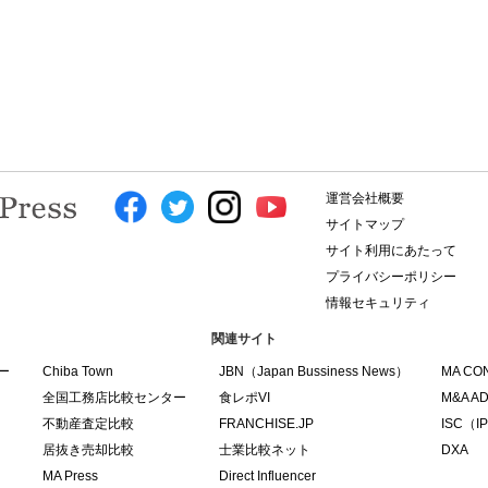
運営会社概要
サイトマップ
サイト利用にあたって
プライバシーポリシー
情報セキュリティ
関連サイト
ー
Chiba Town
JBN（Japan Bussiness News）
MA CO
全国工務店比較センター
食レポVI
M&A A
不動産査定比較
FRANCHISE.JP
ISC（IPO
居抜き売却比較
士業比較ネット
DXA
MA Press
Direct Influencer