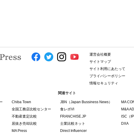
運営会社概要
サイトマップ
サイト利用にあたって
プライバシーポリシー
情報セキュリティ
関連サイト
ー
Chiba Town
JBN（Japan Bussiness News）
MA CO
全国工務店比較センター
食レポVI
M&A A
不動産査定比較
FRANCHISE.JP
ISC（IPO
居抜き売却比較
士業比較ネット
DXA
MA Press
Direct Influencer