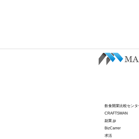
飲食開業比較センタ
CRAFTSMAN
副業.jp
BizCarrer
求活