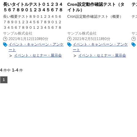
長いタイトルテスト０１２３４
Cron設定動作確認テスト（タ
テ
５６７８９０１２３４５６７８
イトル）
９０１２３４５６７８９０１２
長い概要テスト８９０１２３４５６
Cron設定動作確認テスト（概要）
テ
３４５６７８９０１２３４５６
７８９０１２３４５６７８９０１２
７８９０１２３４５６７８９０
３４５６７８９０１２３４５６７８
１２３４５６７８９０
９０１２３４５６７８９０１２３４
サンプル株式会社
サンプル株式会社
サ
５６７８９０１２３４５６７８９０
2021年1月12日10時0分
2021年2月5日11時0分
１２３４５６７８９０１２３４５６
イベント・キャンペーン・アンケ
イベント・キャンペーン・アンケ
７８９０１２３４５６７８９０１２
ート
ート
３４５６７８９０１２３４５６７８
イベント・セミナー・展示会
イベント・セミナー・展示会
９０１２３４５６７８９０１２３４
５６７８９０
4
1-4
件中
件
1