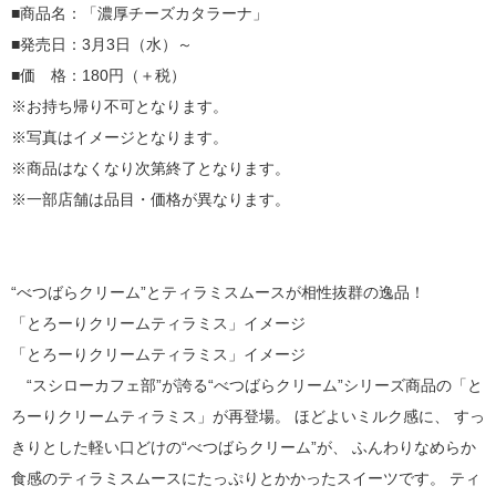
■商品名：「濃厚チーズカタラーナ」
■発売日：3月3日（水）～
■価 格：180円（＋税）
※お持ち帰り不可となります。
※写真はイメージとなります。
※商品はなくなり次第終了となります。
※一部店舗は品目・価格が異なります。
“べつばらクリーム”とティラミスムースが相性抜群の逸品！
「とろーりクリームティラミス」イメージ
「とろーりクリームティラミス」イメージ
“スシローカフェ部”が誇る“べつばらクリーム”シリーズ商品の「と
ろーりクリームティラミス」が再登場。 ほどよいミルク感に、 すっ
きりとした軽い口どけの“べつばらクリーム”が、 ふんわりなめらか
食感のティラミスムースにたっぷりとかかったスイーツです。 ティ