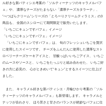
ル好きな新パティシエ考案の「ソルティーナッツのキャラメルパフ
ェ」や、 濃厚なチーズがたまらない「濃厚チーズカタラーナ」、
“べつばらクリーム”シリーズの「とろーりクリームティラミス」の3
商品も、 全国のスシローにて期間限定で販売いたします。
「いちごにキュンですパフェ」イメージ
「いちごにキュンですパフェ」イメージ
「いちごにキュンですパフェ」は、 旬のフレッシュいちごを贅沢
に使用したスイーツです。 チーズをふんだんに使用した濃厚なスト
ロベリーチーズケーキアイスと、 甘酸っぱいいちごアイス、 いちご
のムースやソースと、 いちごをたっぷりと組み合わせた、 いちご好
きの方に必見の、 心がときめいて“キュン”とするスイーツに仕上げ
ました。
また、 キャラメル好きな新パティシエ・月輪ひかり考案の「ソル
ティーナッツのキャラメルパフェ」も新登場します。 キャラメルと
ナッツが合わさり、 ほろ苦さと甘さのバランスが絶妙なパフェに仕